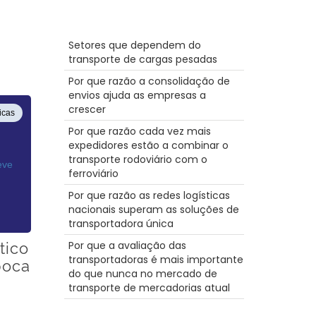
Condução de camiões cénica
Férias
Mensagens recentes
Truckstop.com
Setores que dependem do
Armazém
transporte de cargas pesadas
Carreira
3PL
Por que razão a consolidação de
Grande Rig
envios ajuda as empresas a
Reefer
crescer
icas
Porto
Por que razão cada vez mais
Intermodal
expedidores estão a combinar o
LoadPay
transporte rodoviário com o
NTDAW
ferroviário
Segurança
Alimentação
Por que razão as redes logísticas
Ecommerce
nacionais superam as soluções de
Caminho de ferro
transportadora única
Segurança
Por que a avaliação das
tico
Furacão
transportadoras é mais importante
Tecnologia
poca
do que nunca no mercado de
Câmara
transporte de mercadorias atual
mulheres no sector dos transportes
rodoviários