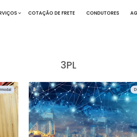
RVIÇOS
COTAÇÃO DE FRETE
CONDUTORES
AG
3PL
ermodal
D