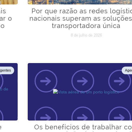
is
Por que razão as redes logísti
ar o
nacionais superam as soluçõe
 o
transportadora única
8 de julho de 2026
gentes
Age
e
Os benefícios de trabalhar c