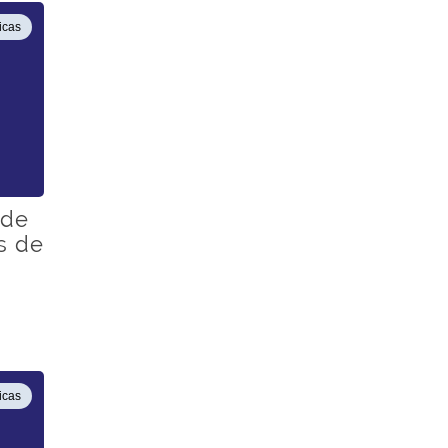
icas
 de
s de
icas