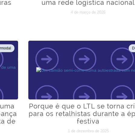
uras
uma rede logística nacional
4 de março de 2026
ermodal
D
 uma
Porque é que o LTL se torna crí
pança
para os retalhistas durante a é
ta de
festiva
1 de dezembro de 2025