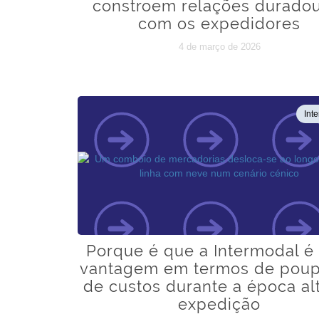
constroem relações durado
com os expedidores
4 de março de 2026
Int
Porque é que a Intermodal é
vantagem em termos de pou
de custos durante a época al
expedição