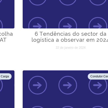
colha
6 Tendências do sector da
MAT
logística a observar em 202
22 de janeiro de 2024
e Carga
Condutor Cen