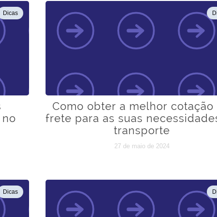
Dicas
D
s
Como obter a melhor cotação
 no
frete para as suas necessidade
transporte
27 de maio de 2024
Dicas
D