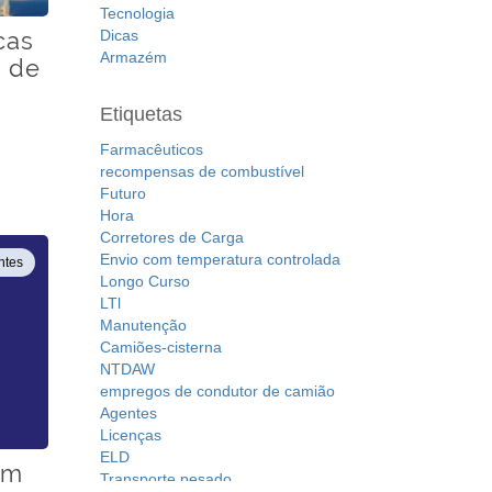
Tecnologia
cas
Dicas
Armazém
s de
Etiquetas
Farmacêuticos
recompensas de combustível
Futuro
Hora
Corretores de Carga
Envio com temperatura controlada
ntes
Longo Curso
LTl
Manutenção
Camiões-cisterna
NTDAW
empregos de condutor de camião
Agentes
Licenças
ELD
om
Transporte pesado