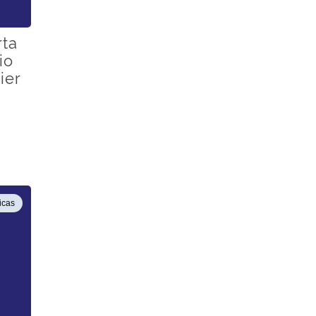
rta
io
ier
icas