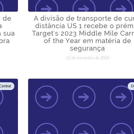
r de
A divisão de transporte de cu
a
distância US 1 recebe o prém
a sua
Target's 2023 Middle Mile Carr
ora
of the Year em matéria de
segurança
13 de novembro de 2023
Central
D