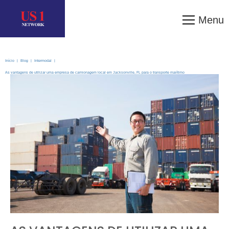
Menu
Início
|
Blog
|
Intermodal
|
As vantagens de utilizar uma empresa de camionagem local em Jacksonville, FL para o transporte marítimo