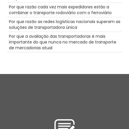
Férias
Por que razão cada vez mais expedidores estão a
recompensas de combustível
combinar o transporte rodoviário com o ferroviário
empregos de condutor de camião
Grande Rig
Por que razão as redes logísticas nacionais superam as
Segurança
soluções de transportadora única
Transporte pesado
Por que a avaliação das transportadoras é mais
Condutor
importante do que nunca no mercado de transporte
Carreira
de mercadorias atual
Futuro
LoadPay
Condução de camiões cénica
Tecnologia
NTDAW
Destaque
Porto
Discriminação
Truckstop.com
Segurança
Manutenção
Caminho de ferro
Agentes
Reefer
Camiões-cisterna