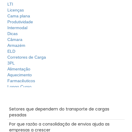
LTl
Licenças
Cama plana
Produtividade
Intermodal
Dicas
Câmara
Armazém
ELD
Corretores de Carga
3PL
Alimentação
Aquecimento
Farmacêuticos
Longo Curso
Cadeia de Abastecimento
Envio com temperatura controlada
Mensagens recentes
Hazmat
Setores que dependem do transporte de cargas
Inspecções de camiões
pesadas
Ecommerce
Hora
Por que razão a consolidação de envios ajuda as
NTDAW
empresas a crescer