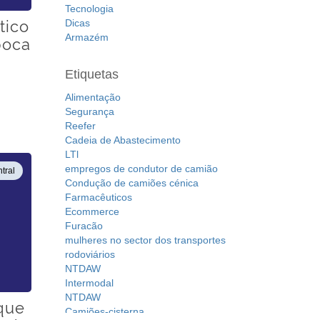
Tecnologia
tico
Dicas
Armazém
poca
Etiquetas
Alimentação
Segurança
Reefer
Cadeia de Abastecimento
LTl
empregos de condutor de camião
tral
Condução de camiões cénica
Farmacêuticos
Ecommerce
Furacão
mulheres no sector dos transportes
rodoviários
NTDAW
Intermodal
NTDAW
rque
Camiões-cisterna