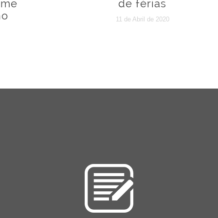
ime
de férias
no
11 de Abril de 2020