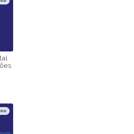
tral
tal
iões
tral