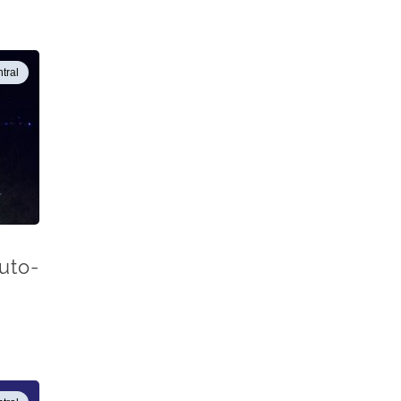
Contentor
Condutor
Transporte pesado
Futuro
Envio com temperatura controlada
tral
Segurança
Corretores de Carga
Licenças
Manutenção
Discriminação
Longo Curso
a
uto-