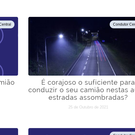
Central
Condutor Cen
amião
É corajoso o suficiente par
conduzir o seu camião nestas a
estradas assombradas?
25 de Outubro de 2021