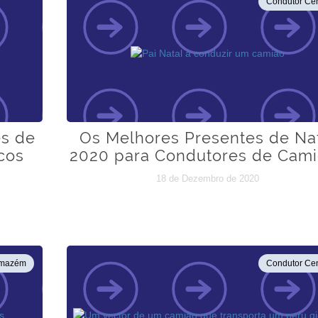
Condutor Cen
es de
Os Melhores Presentes de Na
cos
2020 para Condutores de Cam
18 de Dezembro de 2020
mazém
Condutor Cen