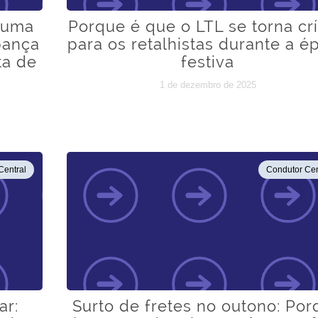
 uma
Porque é que o LTL se torna crí
pança
para os retalhistas durante a é
ta de
festiva
1 de dezembro de 2025
Central
Condutor Cen
ar:
Surto de fretes no outono: Po