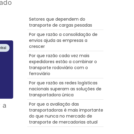
fado
3PL
Férias
Mensagens recentes
Tecnologia
Setores que dependem do
Hazmat
transporte de cargas pesadas
Caminho de ferro
Armazém
Por que razão a consolidação de
Destaque
envios ajuda as empresas a
Aquecimento
crescer
tral
LoadPay
Por que razão cada vez mais
Inspecções de camiões
expedidores estão a combinar o
Dicas
transporte rodoviário com o
ELD
ferroviário
Porto
recompensas de combustível
Por que razão as redes logísticas
Carreira
nacionais superam as soluções de
Truckstop.com
transportadora única
Grande Rig
Por que a avaliação das
r a
Cama plana
transportadoras é mais importante
Agentes
do que nunca no mercado de
Produtividade
transporte de mercadorias atual
Câmara
Hora