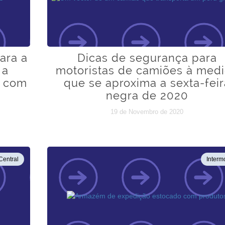
ara a
Dicas de segurança para
 a
motoristas de camiões à med
r com
que se aproxima a sexta-feir
negra de 2020
19 de Novembro de 2020
Central
Interm