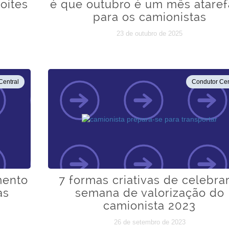
oites
é que outubro é um mês atare
para os camionistas
23 de outubro de 2025
Central
Condutor Cen
mento
7 formas criativas de celebra
as
semana de valorização do
camionista 2023
26 de setembro de 2023