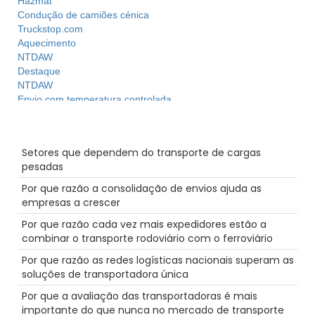
Hazmat
Condução de camiões cénica
Truckstop.com
Aquecimento
NTDAW
Destaque
NTDAW
Envio com temperatura controlada
Férias
Produtividade
Mensagens recentes
Intermodal
Setores que dependem do transporte de cargas
Cama plana
pesadas
Reefer
Caminho de ferro
Por que razão a consolidação de envios ajuda as
Inspecções de camiões
empresas a crescer
mulheres no sector dos transportes rodoviários
Por que razão cada vez mais expedidores estão a
Cadeia de Abastecimento
combinar o transporte rodoviário com o ferroviário
Camiões-cisterna
Furacão
Por que razão as redes logísticas nacionais superam as
Alimentação
soluções de transportadora única
Hora
Por que a avaliação das transportadoras é mais
Transporte pesado
importante do que nunca no mercado de transporte
ELD