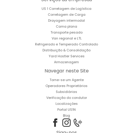
US 1 Corretagem de Logística
Corretagem de Carga
Drayagem intermodal
Cama plana
Transporte pesado
Van regional e LTL
Refrigerado e Temperado Controlado
Distribuição & Consolidação
Yard Hostler Services
Armazenagem
Navegar neste Site
Torne-se um Agente
Operadores Proprietários
Subsidiárias
Verificação do condutor
Localizações
Portal US1N
Blog
Siga-nos