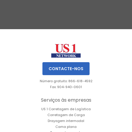
Slide 2 of 3.
CONTACTE-NOS
Número gratuito: 866-618-4592
Fax: 904-940-0601
Serviços às empresas
US 1 Corretagem de Logística
Corretagem de Carga
Drayagem intermodal
Cama plana