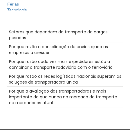
Férias
Tecnologia
Futuro
Dicas
Mensagens recentes
Furacão
Setores que dependem do transporte de cargas
NTDAW
pesadas
Truckstop.com
Porto
Por que razão a consolidação de envios ajuda as
LTl
empresas a crescer
Grande Rig
Por que razão cada vez mais expedidores estão a
Segurança
combinar o transporte rodoviário com o ferroviário
mulheres no sector dos transportes rodoviários
Camiões-cisterna
Por que razão as redes logísticas nacionais superam as
Destaque
soluções de transportadora única
Envio com temperatura controlada
Por que a avaliação das transportadoras é mais
Alimentação
importante do que nunca no mercado de transporte
Produtividade
de mercadorias atual
Condutor
Armazém
recompensas de combustível
Contentor
Hazmat