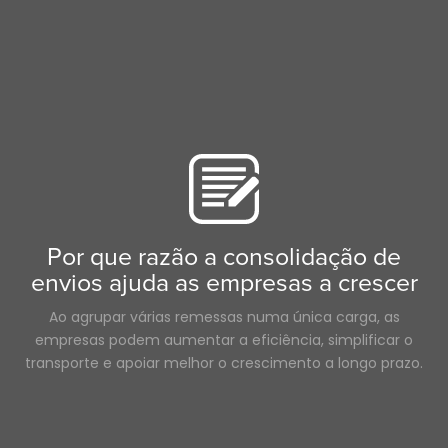
Longo Curso
Farmacêuticos
Ecommerce
Licenças
Corretores de Carga
LoadPay
Aquecimento
Condução de camiões cénica
Carreira
Agentes
Reefer
Hora
Por que razão a consolidação de
envios ajuda as empresas a crescer
Ao agrupar várias remessas numa única carga, as
empresas podem aumentar a eficiência, simplificar o
transporte e apoiar melhor o crescimento a longo prazo.