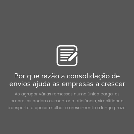
Porto
Grande Rig
3PL
Armazém
NTDAW
Farmacêuticos
mulheres no sector dos transportes rodoviários
Contentor
Ecommerce
Cama plana
NTDAW
Truckstop.com
Por que razão a consolidação de
envios ajuda as empresas a crescer
Ao agrupar várias remessas numa única carga, as
empresas podem aumentar a eficiência, simplificar o
transporte e apoiar melhor o crescimento a longo prazo.