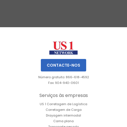
Slide 2 of 3.
CONTACTE-NOS
Número gratuito: 866-618-4592
Fax: 904-940-0601
Serviços às empresas
US 1 Corretagem de Logística
Corretagem de Carga
Drayagem intermodal
Cama plana
Transporte pesado