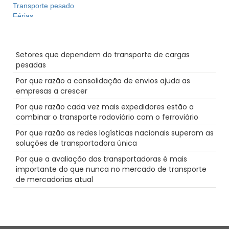
Transporte pesado
Férias
Condução de camiões cénica
empregos de condutor de camião
Mensagens recentes
Câmara
Setores que dependem do transporte de cargas
Caminho de ferro
pesadas
Dicas
Agentes
Por que razão a consolidação de envios ajuda as
Envio com temperatura controlada
empresas a crescer
Furacão
Por que razão cada vez mais expedidores estão a
Destaque
combinar o transporte rodoviário com o ferroviário
Segurança
Camiões-cisterna
Por que razão as redes logísticas nacionais superam as
Reefer
soluções de transportadora única
Intermodal
Por que a avaliação das transportadoras é mais
Tecnologia
importante do que nunca no mercado de transporte
Produtividade
de mercadorias atual
recompensas de combustível
Discriminação
LTl
Futuro
Manutenção