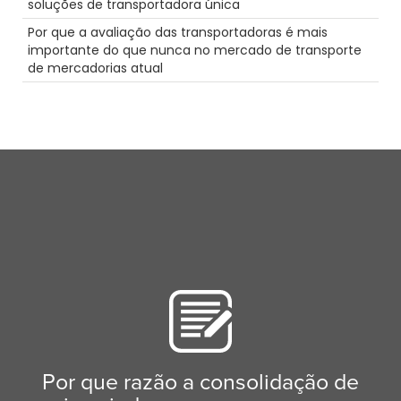
soluções de transportadora única
ELD
Por que a avaliação das transportadoras é mais
Condução de camiões cénica
importante do que nunca no mercado de transporte
Truckstop.com
de mercadorias atual
Intermodal
Furacão
NTDAW
Inspecções de camiões
Caminho de ferro
empregos de condutor de camião
Manutenção
Segurança
Destaque
Segurança
LTl
Câmara
NTDAW
Tecnologia
Porto
Hora
Férias
Por que razão a consolidação de