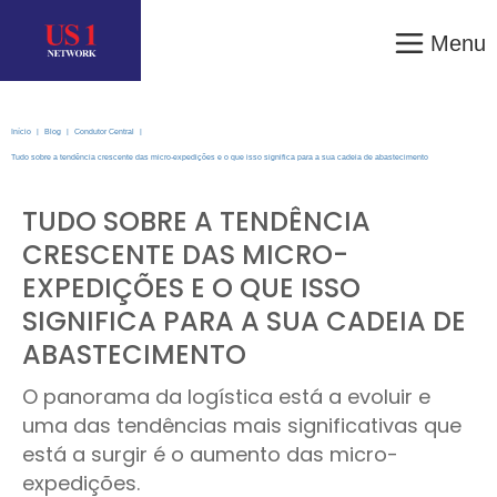
Menu
Início
|
Blog
|
Condutor Central
|
Tudo sobre a tendência crescente das micro-expedições e o que isso significa para a sua cadeia de abastecimento
TUDO SOBRE A TENDÊNCIA
CRESCENTE DAS MICRO-
EXPEDIÇÕES E O QUE ISSO
SIGNIFICA PARA A SUA CADEIA DE
ABASTECIMENTO
O panorama da logística está a evoluir e
uma das tendências mais significativas que
está a surgir é o aumento das micro-
expedições.