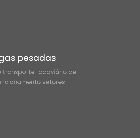
rgas pesadas
o transporte rodoviário de
uncionamento setores