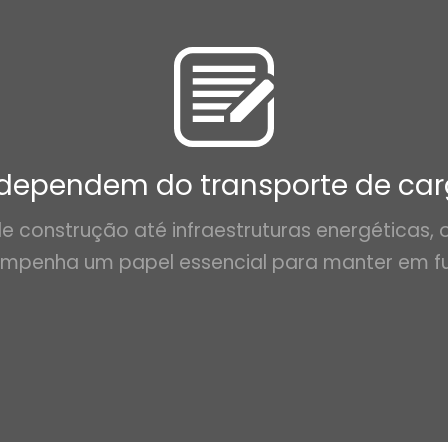
 dependem do transporte de ca
 construção até infraestruturas energéticas, 
mpenha um papel essencial para manter em f
críticos.