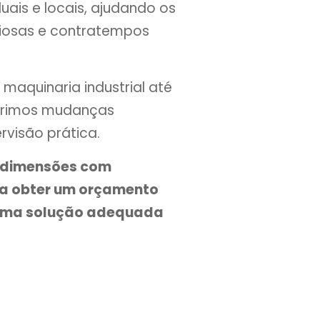
ais e locais, ajudando os
diosas e contratempos
aquinaria industrial até
gerimos mudanças
visão prática.
s dimensões com
ra obter um orçamento
r uma solução adequada