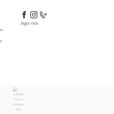
Siga-nos
os
or