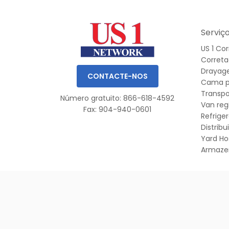
Slide 1 of 3.
Serviç
US 1 Co
Corret
Drayag
CONTACTE-NOS
Cama p
Transpo
Número gratuito: 866-618-4592
Van reg
Fax: 904-940-0601
Refrige
Distrib
Yard Ho
Armaz