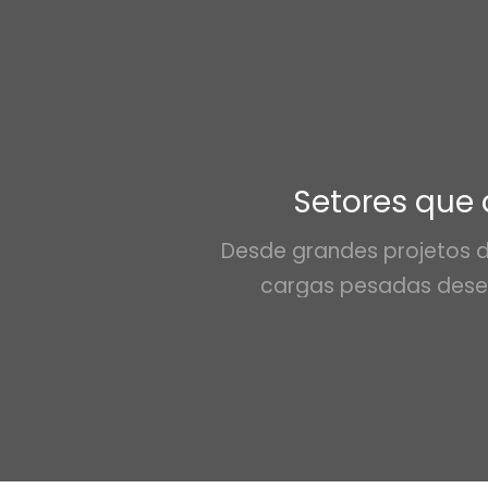
Setores que
Desde grandes projetos de
cargas pesadas dese