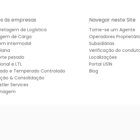
os às empresas
Navegar neste Site
rretagem de Logística
Torne-se um Agente
agem de Carga
Operadores Proprietári
em intermodal
Subsidiárias
lana
Verificação do condut
rte pesado
Localizações
ional e LTL
Portal US1N
rado e Temperado Controlado
Blog
uição & Consolidação
stler Services
enagem