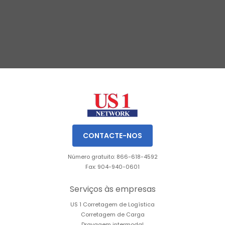
Slide 1 of 3.
CONTACTE-NOS
Número gratuito: 866-618-4592
Fax: 904-940-0601
Serviços às empresas
US 1 Corretagem de Logística
Corretagem de Carga
Drayagem intermodal